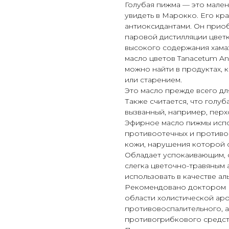
Голубая пижма — это мале
увидеть в Марокко. Его к
антиоксидантами. Он приоб
паровой дистилляции цветк
высокого содержания хамаз
масло цветов Tanacetum An
можно найти в продуктах, 
или старением.
Это масло прежде всего д
Также считается, что голуб
вызванный, например, перх
Эфирное масло пижмы испол
противоотечных и противов
кожи, нарушения которой 
Обладает успокаивающим, с
слегка цветочно-травяным
использовать в качестве а
Рекомендовано доктором К
области холистической ар
противовоспалительного, а
противогрибкового средст