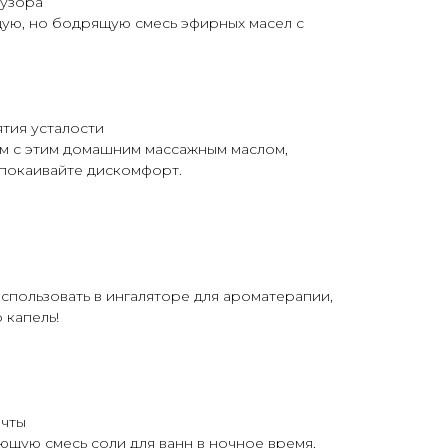
фузора
ую, но бодрящую смесь эфирных масел с
ятия усталости
м с этим домашним массажным маслом,
спокаивайте дискомфорт.
спользовать в ингаляторе для ароматерапии,
 капель!
ечты
ющую смесь соли для ванн в ночное время,