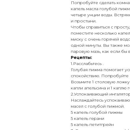
Попробуйте сделать комна
капель масла голубой пижм
четыре унции воды. Встрях
и простыни.
Чтобы справиться с прост
поместите несколько капел
миску с очень горячей вод
одной минуты. Вы также мо
паровую мазь, как если бы 
Рецепты:
1.Расслабьтесь .
Голубая пижма помогает ус
спокойствию. Попробуйте 
Возьмите 1 столовую ложку
капли апельсина и 1 каплю 
2.Успокаивающий ингалято
Наслаждайтесь успокаиваю
масел с голубой пижмой.
5 капель голубой пижмы
5 капель герани
5 капель петитгрейн