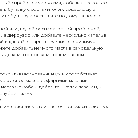
тный спрей своими руками, добавив несколько
ы в бутылку с распылителем, содержащую
ните бутылку и распылите по дому на полотенца
удой или другой респираторной проблемой,
ь в диффузор или добавьте несколько капель в
ой и вдыхайте пары в течение как минимум
жете добавить немного масла в самодельную
вы делали это с эвкалиптовым маслом .
покоить взволнованный ум и способствует
массажное масло с эфирными маслами.
 масла жожоба и добавьте 3 капли лаванды, 2
голубой пижмы.
р
щим действием этой цветочной смеси эфирных