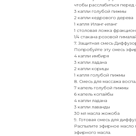
чтобы расслабиться перед 
3 капли голубой пижмы
2 капли кедрового дерева
1 капля Иланг-иланг
1 столовая ложка фракцио
1/4 стакана розовой гимала
7. Защитная смесь Диффузо
Попробуйте эту смесь эфи
4 капли имбиря
3 капли ладана
2 капли корицы
1 капля голубой пижмы
8. Смесь для массажа восп
7 капель голубой пижмы
6 капель копайбы
4 капли ладана
3 капли лаванды
30 мл масла жожоба
9. Готовая смесь для диффу
Распылите эфирное масло 
эфирного масла.