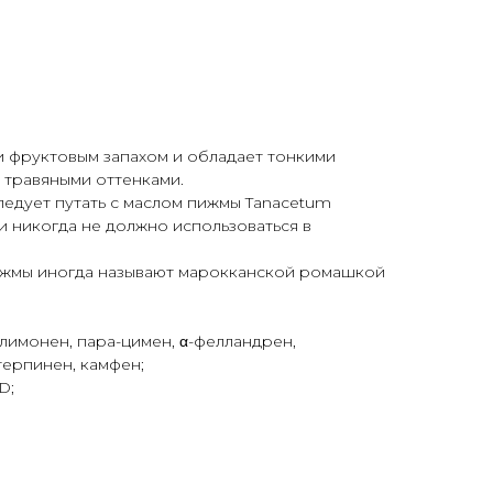
и фруктовым запахом и обладает тонкими
 травяными оттенками.
едует путать с маслом пижмы Tanacetum
 и никогда не должно использоваться в
ижмы иногда называют марокканской ромашкой
, лимонен, пара-цимен, α-фелландрен,
терпинен, камфен;
D;