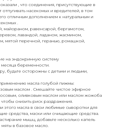
казали , что соединения, присутствующие в
 отпугивать насекомых и вредителей, в том
 его отличным дополнением к натуральным и
екомых .
, майораном, равенсарой, бергамотом,
еревом, лавандой, ладаном, жасмином,
м, мятой перечной, геранью, ромашкой,
ие на эндокринную систему
и месяца беременности.
у, будьте осторожны с детьми и людьми,
 применению масла голубой пижмы:
азовым маслом . Смешайте чистое эфирное
косовым, оливковым маслом или маслом жожоба
 чтобы снизить риск раздражения.
ли этого масла в свои любимые сыворотки для
щие средства, маски или очищающие средства.
астирание мышц, добавьте несколько капель
 мяты в базовое масло.