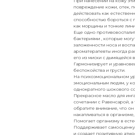
При нанесении на кожу эт
повреждение кожи, отек, п
действовать как естестве
способностью бороться с 
как морщины и тонкие лини
Еще одно противовоспалит
бактериями , которые могу
заложенности носа и воспа
ароматерапевты иногда рас
его из миски с дымящейся в
Гармонизирует и уравновеш
беспокойства и грусти.
На психоэмоциональном ур
эмоциональным людям, у к
однократного шокового со
Прекрасное масло для инга
сочетании с Равенсарой, а
обратите внимание, что он
накапливаться в организме
Помогает организму в ест
Поддерживает самооценку 
и создает позитивную атмо