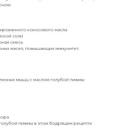
сном.
нированного кокосового масла
йской соли
рная смесь
рных масел, повышающих иммунитет.
аленных мышц с маслом голубой пижмы
зора
голубой пижмы в этом бодрящем рецепте