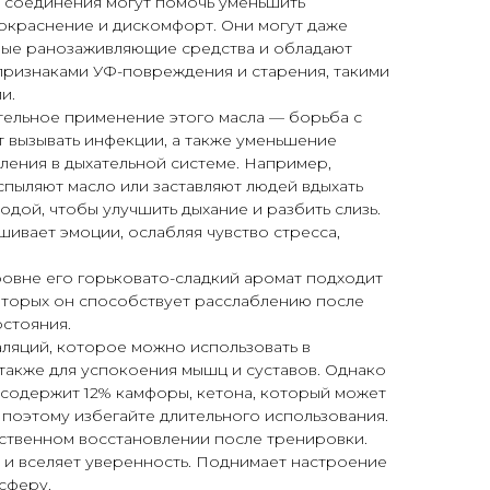
и соединения могут помочь уменьшить
окраснение и дискомфорт. Они могут даже
нные ранозаживляющие средства и обладают
признаками УФ-повреждения и старения, такими
и.
ельное применение этого масла — борьба с
т вызывать инфекции, а также уменьшение
ления в дыхательной системе. Например,
пыляют масло или заставляют людей вдыхать
одой, чтобы улучшить дыхание и разбить слизь.
ивает эмоции, ослабляя чувство стресса,
овне его горьковато-сладкий аромат подходит
оторых он способствует расслаблению после
стояния.
ляций, которое можно использовать в
 также для успокоения мышц и суставов. Однако
 содержит 12% камфоры, кетона, который может
, поэтому избегайте длительного использования.
ественном восстановлении после тренировки.
и вселяет уверенность. Поднимает настроение
сферу.