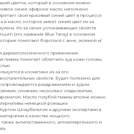
нький цветок, который в основном можно
расивое синее эфирное масло наполнено
ретает свой красивый синий цвет в процессе
а в масло, которое имеет синий цвет из-за
улена. Из-за своих успокаивающих свойств
nuum (это название Blue Tansy) в основном
которые помогают бороться с акне, экземой и/
ля дерматологического применения.
ая пижма помогает облегчить зуд кожи головы,
отью.
ьзуется в косметике из-за его
оспалительных свойств. Будет полезено для
сопровождаются раздражением и зудом.
вежим, сложным, несколько сладковатым,
 ароматом. Масло голубой пижмы вполне можно
льтернативы немецкой ромашке.
уртом Шнаубельтом и другими экспертами в
оматерапии в качестве мощного
 также антигистаминного, антиаллергенного и
ва.