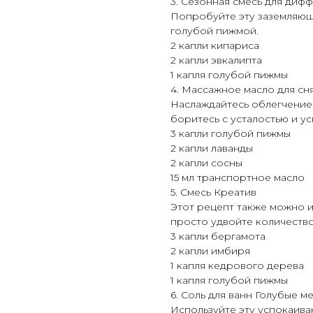
3. Сезонная смесь для диф
Попробуйте эту заземляющ
голубой пижмой.
2 капли кипариса
2 капли эвкалипта
1 капля голубой пижмы
4. Массажное масло для сн
Наслаждайтесь облегчение
боритесь с усталостью и у
3 капли голубой пижмы
2 капли лаванды
2 капли сосны
15 мл транспортное масло
5. Смесь Креатив
Этот рецепт также можно и
просто удвойте количество
3 капли бергамота
2 капли имбиря
1 капля кедрового дерева
1 капля голубой пижмы
6. Соль для ванн Голубые м
Используйте эту успокаива