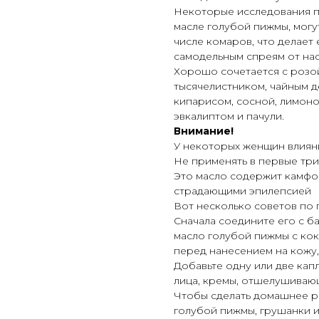
Некоторые исследования по
масле голубой пижмы, могут
числе комаров, что делает
самодельным спреям от нас
Хорошо сочетается с розой
тысячелистником, чайным д
кипарисом, сосной, лимоно
эвкалиптом и пачули.
Внимание!
У некоторых женщин влиян
Не применять в первые тр
Это масло содержит камфор
страдающими эпилепсией
Вот несколько советов по
Сначала соедините его с б
масло голубой пижмы с ко
перед нанесением на кожу,
Добавьте одну или две кап
лица, кремы, отшелушиваю
Чтобы сделать домашнее р
голубой пижмы, грушанки и