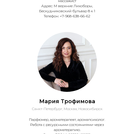
массажист
Адрес: М верхние Лихоборы,
Бескудниковский бульвар 8 к 1
Телефон: +7-968-638-66-62
Мария Трофимова
Санкт-Петербург, Москва, Новосибирск
Парфюмер, ароматерапевт, аромапсихолог.
Работа с ресурсными состояниями через
ароматерапию.