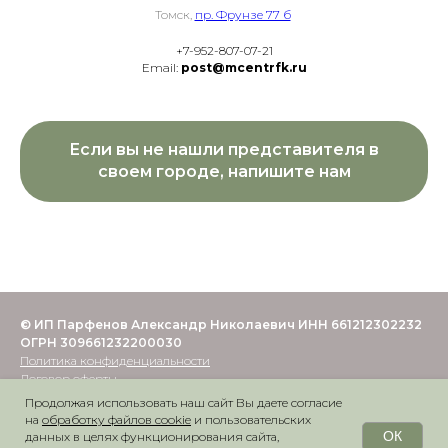
Томск,
пр. Фрунзе 77 б
+7-952-807-07-21
Email:
post@mcentrfk.ru
Если вы не нашли представителя в
своем городе, напишите нам
© ИП Парфенов Александр Николаевич ИНН 661212302232
ОГРН 309661232200030
Политика конфиденциальности
Договор оферты
ОПД - регистрационный номер 41864/66 от 31.05.2025
Продолжая использовать наш сайт Вы даете согласие
на
обработку файлов cookie
и пользовательских
ОК
данных в целях функционирования сайта,