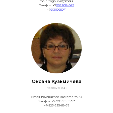
Email: rmgalieva@mail.ru
Телефон: +7
9822064695
+7
9061095071
Оксана Кузьмичева
Новокузнецк
Email: novokuzneck@aromaray.ru
Телефон: +7-905-911-15-97
+7-923-225-68-78