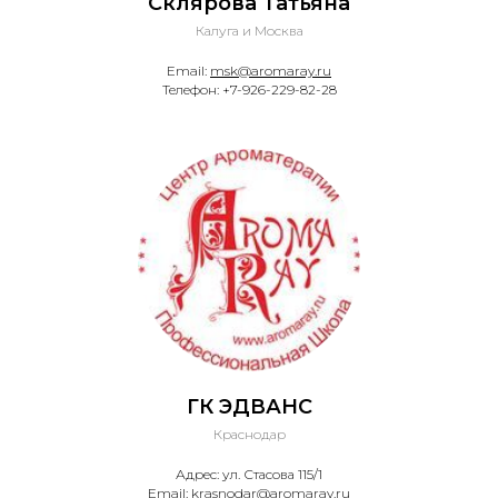
Склярова Татьяна
Калуга и Москва
Email:
msk@aromaray.ru
Телефон: +7-926-229-82-28
ГК ЭДВАНС
Краснодар
Адрес: ул. Стасова 115/1
Email: krasnodar@aromaray.ru