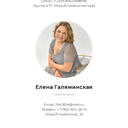
Связь: TG/WA 89529488918,
Группа в ТГ https://t.me/aromamood
Елена Галяминская
Красноярск
Email: 2942614@mail.ru
Телефон: + 7-902-924-26-14
https://t.me/aromat_25