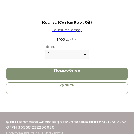
Костус (Costus Root Oil)
Saussurea lappa,
India, 1гр и 5гр
1 105
р.
/
1 pc
объем
Подробнее
Купить
© ИП Парфенов Александр Николаевич ИНН 661212302232
ОГРН 309661232200030
Политика конфиденциальности