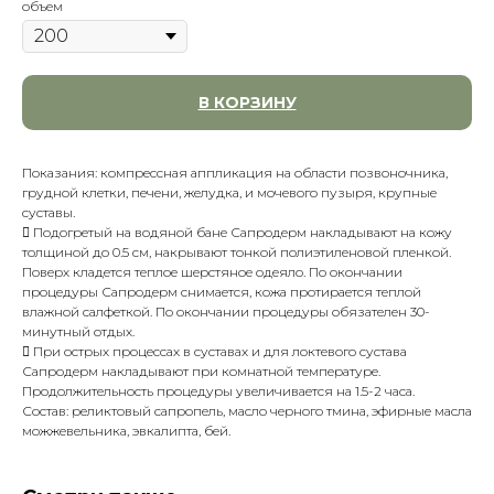
объем
В КОРЗИНУ
Показания: компрессная аппликация на области позвоночника,
грудной клетки, печени, желудка, и мочевого пузыря, крупные
суставы.
 Подогретый на водяной бане Сапродерм накладывают на кожу
толщиной до 0.5 см, накрывают тонкой полиэтиленовой пленкой.
Поверх кладется теплое шерстяное одеяло. По окончании
процедуры Сапродерм снимается, кожа протирается теплой
влажной салфеткой. По окончании процедуры обязателен 30-
минутный отдых.
 При острых процессах в суставах и для локтевого сустава
Сапродерм накладывают при комнатной температуре.
Продолжительность процедуры увеличивается на 1.5-2 часа.
Состав: реликтовый сапропель, масло черного тмина, эфирные масла
можжевельника, эвкалипта, бей.