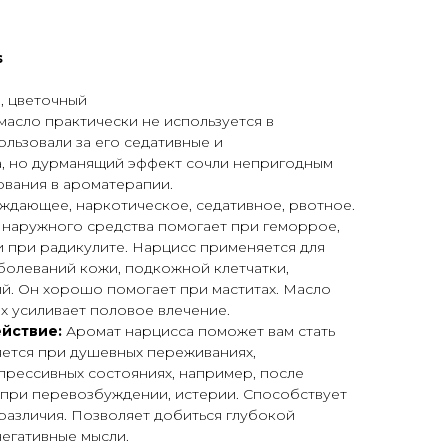
s
, цветочный
масло практически не используется в
льзовали за его седативные и
а, но дурманящий эффект сочли непригодным
ования в ароматерапии.
ждающее, наркотическое, седативное, рвотное.
 наружного средства помогает при геморрое,
 и при радикулите. Нарцисс применяется для
болеваний кожи, подкожной клетчатки,
й. Он хорошо помогает при маститах. Масло
х усиливает половое влечение.
йствие:
Аромат нарцисса поможет вам стать
яется при душевных переживаниях,
прессивных состояниях, например, после
 при перевозбуждении, истерии. Способствует
различия. Позволяет добиться глубокой
негативные мысли.