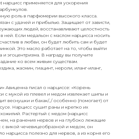
:
нарцисс применяется для ускорения
арбункулов.
жную роль в парфюмерии высокого класса.
язан с удачей и прибылью. Защищает от зависти,
ужающих людей, восстанавливают целостность
в ней. Если медальон с маслом нарцисса носить
 счастлив в любви, он будет любить сам и будет
нкой. Это масло работает на то, чтобы выйти
а и эгоцентризма. В награду вы получите
радание ко всем живым существам.
здика, жасмин, гиацинт, нероли, иланг-иланг,
и» Авиценна писал о нарциссе: «Корень
си с мукой из плевел и медом извлекает шипы и
ит веснушки и бахак/.,/ особенно (помогает) от
ксусе. Нарцисс сушит раны и крепко их
ухожилий. Растертый с медом (нарцисс
нем, на ранения нервов и на глубоко лежащие
с с викой чечевицеобразной и медом, он
ло нарцисса полезно для нервов, а из корня его