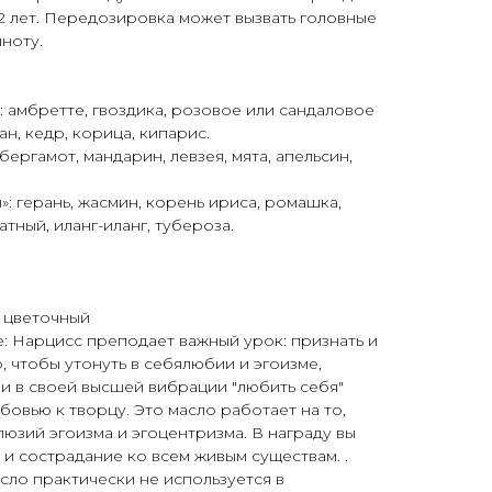
2 лет. Передозировка может вызвать головные
ноту.
: амбретте, гвоздика, розовое или сандаловое
н, кедр, корица, кипарис.
бергамот, мандарин, левзея, мята, апельсин,
: герань, жасмин, корень ириса, ромашка,
атный, иланг-иланг, тубероза.
, цветочный
: Нарцисс преподает важный урок: признать и
, чтобы утонуть в себялюбии и эгоизме,
де и в своей высшей вибрации "любить себя"
бовью к творцу. Это масло работает на то,
люзий эгоизма и эгоцентризма. В награду вы
 и сострадание ко всем живым существам. .
сло практически не используется в