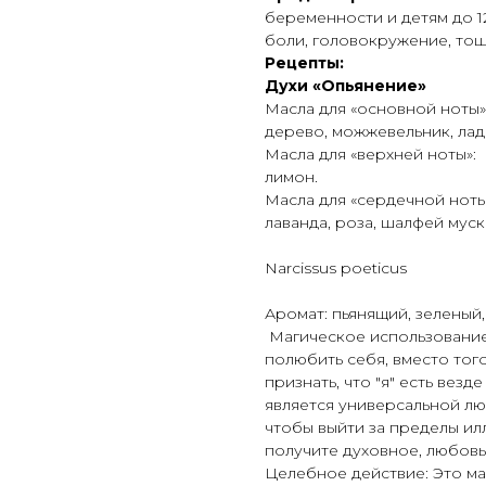
беременности и детям до 1
боли, головокружение, тош
Рецепты:
Духи «Опьянение»
Масла для «основной ноты»
дерево, можжевельник, лада
Масла для «верхней ноты»: 
лимон.
Масла для «сердечной ноты»
лаванда, роза, шалфей муск
Narcissus poeticus
Аромат: пьянящий, зеленый
Магическое использование
полюбить себя, вместо того
признать, что "я" есть вез
является универсальной лю
чтобы выйти за пределы ил
получите духовное, любовь
Целебное действие: Это ма