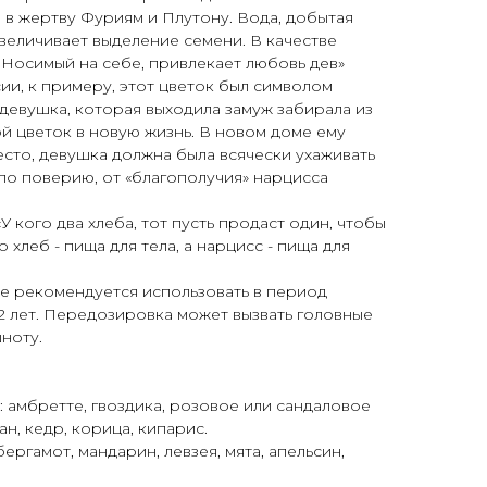
в жертву Фуриям и Плутону. Вода, добытая
увеличивает выделение семени. В качестве
 Носимый на себе, привлекает любовь дев»
ии, к примеру, этот цветок был символом
 девушка, которая выходила замуж забирала из
й цветок в новую жизнь. В новом доме ему
сто, девушка должна была всячески ухаживать
 по поверию, от «благополучия» нарцисса
«У кого два хлеба, тот пусть продаст один, чтобы
 хлеб - пища для тела, а нарцисс - пища для
 рекомендуется использовать в период
2 лет. Передозировка может вызвать головные
ноту.
: амбретте, гвоздика, розовое или сандаловое
н, кедр, корица, кипарис.
ергамот, мандарин, левзея, мята, апельсин,