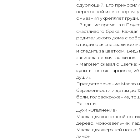
одуряющий. Его приносили 
перегонкой из его корня, 
омывания укрепляет груди.
- В давние времена в Прусс
счастливого брака. Каждая
родительского дома с собо
отводилось специальное ме
и следить за цветком. Ведь
зависела ее личная жизнь.
- Магомет сказал о цветке: 
купить цветок нарцисса, ибо
души».
Предостережение.Масло не
беременности и детям до 1
боли, головокружение, тош
Рецепты:
Духи «Опьянение»
Масла для «основной ноты»
дерево, можжевельник, лада
Масла для «верхней ноты»: б
лимон.