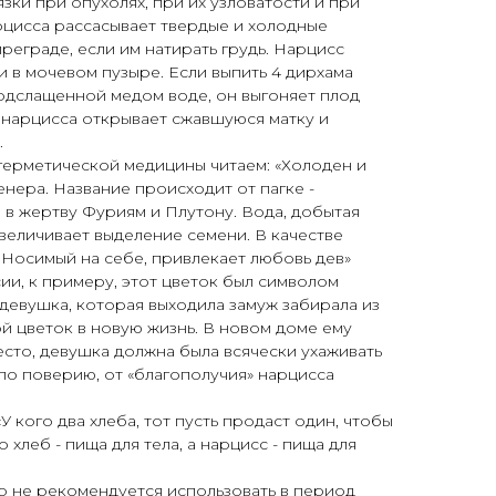
зки при опухолях, при их узловатости и при
арцисса рассасывает твердые и холодные
еграде, если им натирать грудь. Нарцисс
и в мочевом пузыре. Если выпить 4 дирхама
 подслащенной медом воде, он выгоняет плод
 нарцисса открывает сжавшуюся матку и
.
герметической медицины читаем: «Холоден и
енера. Название происходит от пагке -
в жертву Фуриям и Плутону. Вода, добытая
увеличивает выделение семени. В качестве
 Носимый на себе, привлекает любовь дев»
ии, к примеру, этот цветок был символом
 девушка, которая выходила замуж забирала из
й цветок в новую жизнь. В новом доме ему
сто, девушка должна была всячески ухаживать
 по поверию, от «благополучия» нарцисса
«У кого два хлеба, тот пусть продаст один, чтобы
 хлеб - пища для тела, а нарцисс - пища для
 не рекомендуется использовать в период