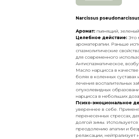
Narcissus pseudonarcissu
Аромат:
пьянящий, зеленый
Целебное действие:
Это 
ароматерапии. Раньше испо
спазмолитические свойств
для современного использ
Антиспазматическое, возбу
Масло нарцисса в качестве
болях в коленных суставах
лечения воспалительных за
опухолевидных образовани
нарцисса в небольших доза
Психо-эмоциональное де
увереннее в себе. Примен
перенесенных стрессах, де
долгой зимы. Используется
преодолению апатии и без
релаксации, нейтрализует 