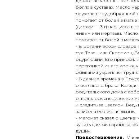
делают лекарственные повя
болях в суставах. Масло н
опухоли в грудобрюшной пр
помогает от болей в матке 
(дирхам — 3 г) нарцисса в
живым или мертвым. Масло
помогает от болей в матке»
- В Ботаническом словаре 
сух. Телец или Скорпион, В
одуряющий. Его приносили 
перегонкой из его корня, 
омывания укрепляет груди.
- В давние времена в Прусс
счастливого брака. Каждая
родительского дома с собо
отводилось специальное ме
и следить за цветком. Ведь
зависела ее личная жизнь.
- Магомет сказал о цветке: 
купить цветок нарцисса, ибо
души».
Предостережение.
Масло