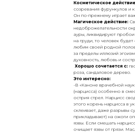
Косметическое действие
созревания фурункулов и к
Он по-прежнему играет ва
Магическое действие:
Св
недоброжелательности окр
ауры, ликвидируют пробои 
на груди, то человек будет
любим своей родной полови
за пределы иллюзий эгоизм
духовность, любовь и сост
Хорошо сочетается с:
гво
роза, сандаловое дерево.
Это интересно:
-В «Каноне врачебной наук
(нарцисса) особенно в сме
острия стрел. Нарцисс свод
этого корень нарцисса в у
склеивает, даже разрывы с
прикладывают) на ожоги ог
язвы. Если смешать нарцис
очищает язвы от грязи. Мас