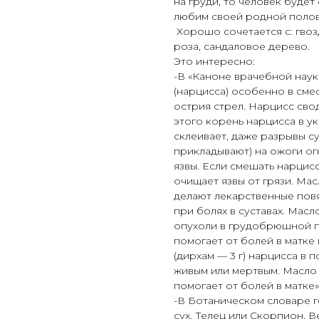
на груди, то человек будет
любим своей родной полов
Хорошо сочетается с: гвозд
роза, сандаловое дерево.
Это интересно:
-В «Каноне врачебной наук
(нарцисса) особенно в сме
острия стрел. Нарцисс свод
этого корень нарцисса в у
склеивает, даже разрывы с
прикладывают) на ожоги ог
язвы. Если смешать нарцис
очищает язвы от грязи. Мас
делают лекарственные повя
при болях в суставах. Мас
опухоли в грудобрюшной пр
помогает от болей в матке 
(дирхам — 3 г) нарцисса в
живым или мертвым. Масло
помогает от болей в матке»
-В Ботаническом словаре 
сух. Телец или Скорпион, В