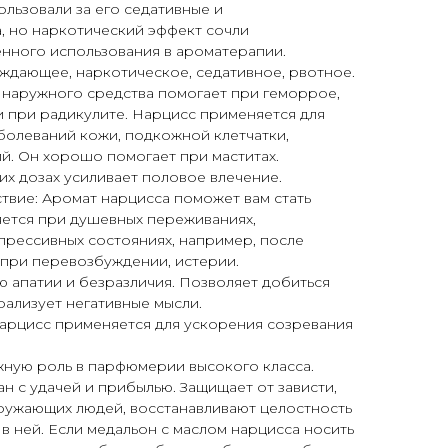
льзовали за его седативные и
, но наркотический эффект сочли
нного использования в ароматерапии.
ждающее, наркотическое, седативное, рвотное.
 наружного средства помогает при геморрое,
 и при радикулите. Нарцисс применяется для
болеваний кожи, подкожной клетчатки,
й. Он хорошо помогает при маститах.
х дозах усиливает половое влечение.
твие: Аромат нарцисса поможет вам стать
яется при душевных переживаниях,
прессивных состояниях, например, после
 при перевозбуждении, истерии.
 апатии и безразличия. Позволяет добиться
рализует негативные мысли.
нарцисс применяется для ускорения созревания
жную роль в парфюмерии высокого класса.
н с удачей и прибылью. Защищает от зависти,
ужающих людей, восстанавливают целостность
в ней. Если медальон с маслом нарцисса носить