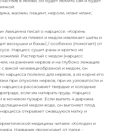
 счастлив в любви, он будет любить сам и будет
инкой.
ика, жасмин, гиацинт, нероли, иланг-иланг,
и» Авиценна писал о нарциссе: «Корень
си с мукой из плевел и медом извлекает шипы и
ит веснушки и бахак/.,/ особенно (помогает) от
ксусе. Нарцисс сушит раны и крепко их
ухожилий. Растертый с медом (нарцисс
нем, на ранения нервов и на глубоко лежащие
с с викой чечевицеобразной и медом, он
ло нарцисса полезно для нервов, а из корня его
зки при опухолях нервов, при их узловатости и
ло нарцисса рассасывает твердые и холодные
еграде, если им натирать грудь. Нарцисс
и в мочевом пузыре. Если выпить 4 дирхама
 подслащенной медом воде, он выгоняет плод
 нарцисса открывает сжавшуюся матку и
.
герметической медицины читаем: «Холоден и
енера. Название происходит от пагке -