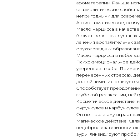
ароматерапии. Раньше испо
спазмолитические свойства
непригодными для совреме
Антиспазматическое, возбу
Масло нарцисса в качестве
болях в коленных суставах
лечения воспалительных за
опухолевидных образовани
Масло нарцисса в небольши
Психо-эмоциональное дейс
увереннее в себе. Примен
перенесенных стрессах, де
долгой зимы. Используется
Способствует преодолению
глубокой релаксации, нейт
Косметическое действие: 
фурункулов и карбункулов.
Он по-прежнему играет ва
Магическое действие: Связа
недоброжелательности окр
ауры, ликвидируют пробои 