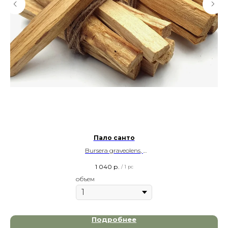
Пало санто
Bursera graveolens,
1гр
1 040
р.
/
1 pc
объем
Подробнее