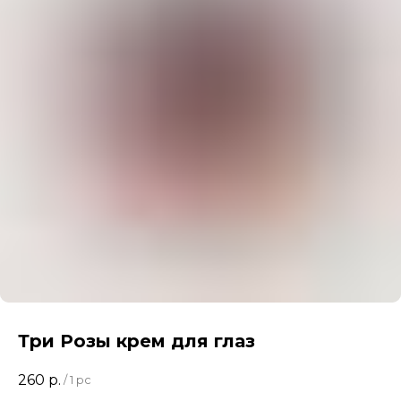
Три Розы крем для глаз
260
р.
/
1 pc