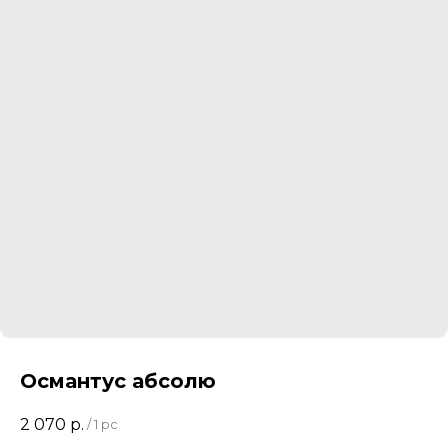
Османтус абсолю
2 070
р.
/
1 pc