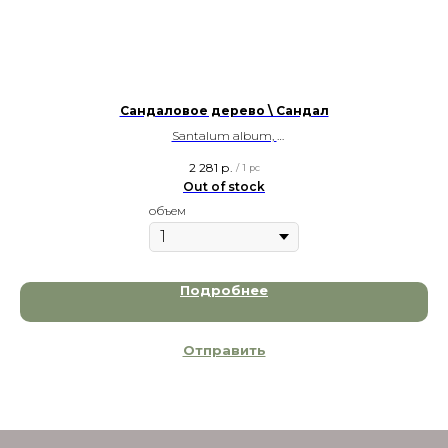
Сандаловое дерево \ Сандал
Santalum album,
1 и 5гр, West India
2 281
р.
/
1 pc
Out of stock
объем
Подробнее
Отправить