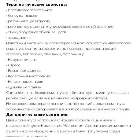
Терапевтические свойства:
• противовоспалительное
• болеутоляющее
• разжижающее мокроту
• регенерирующее, стимулирующее клеточное обновление
• стимулирующее обмен веществ
• афродизиак
Известный английский ароматерапевт Ann Worwood считает абсолю
османтуса одним из эффективных средств при хронических
стрессах, депрессии, отчаянии, бессоннице.
• Нарушения сна
• Стресс
• Боязнь экзаменов
• Колебания настроения
• Навязчивые страхи
• Душевные травмы
Считается, что абсолю османтуса стабилизирует психику, оказывая
регулирующее влияние на многие нейротрансмиттеры.
Некоторые ароматерапевты считают, что тонкий аромат османтуса
особенно тонко раскрывается в 5-10% разведении в винном спирте.
Дополнительные сведения:
Цветы османтуса использовались для ароматизации чая и в
изысканной кухне Китая еще с 16 столетия. Ароматические мешочки
с цветами османтуса, ванны с цветами были популярны среди
состоятельных горожан.