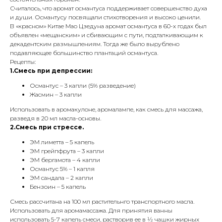
Считалось, что аромат османтуса поддерживает совершенство духа
и души. Османтусу посвящали стихотворения и высоко ценили.
В «красном» Китае Мао Цзедуна аромат османтуса в 60-х годах был
объявлен «мещанским» и сбивающим с пути, подталкивающим к
декадентским размышлениям. Тогда же было вырублено
подавляющее большинство плантаций османтуса.
Рецепты:
1.Смесь при депрессии:
Османтус – 3 капли (5% разведение)
Жасмин – 3 капли
Использовать в аромакулоне, аромалампе, как смесь для массажа,
разведя в 20 мл масла-основы.
2.Смесь при стрессе.
ЭМ лиметта – 5 капель
ЭМ грейпфрута – 3 капли
ЭМ бергамота – 4 капли
Османтус 5% – 1 капля
ЭМ сандала – 2 капли
Бензоин – 5 капель
Смесь рассчитана на 100 мл растительнго транспортного масла.
Использовать для аромамассажа. Для принятия ванны
использовать 5-7 капель смеси, растворив ее в ½ чашки жирных