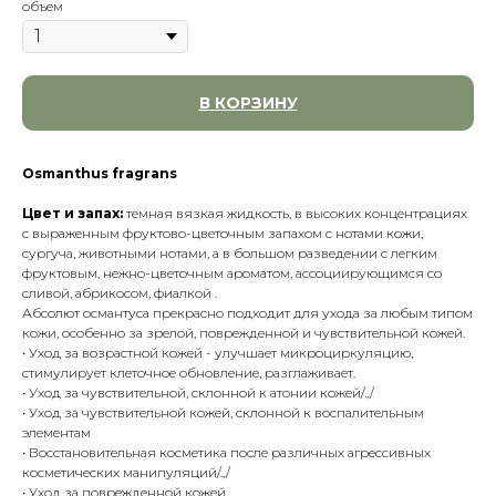
объем
В КОРЗИНУ
Osmanthus fragrans
Цвет и запах:
темная вязкая жидкость, в высоких концентрациях
с выраженным фруктово-цветочным запахом с нотами кожи,
сургуча, животными нотами, а в большом разведении с легким
фруктовым, нежно-цветочным ароматом, ассоциирующимся со
сливой, абрикосом, фиалкой .
Абсолют османтуса прекрасно подходит для ухода за любым типом
кожи, особенно за зрелой, поврежденной и чувствительной кожей.
• Уход за возрастной кожей - улучшает микроциркуляцию,
стимулирует клеточное обновление, разглаживает.
• Уход за чувствительной, склонной к атонии кожей/.,/
• Уход за чувствительной кожей, склонной к воспалительным
элементам
• Восстановительная косметика после различных агрессивных
косметических манипуляций/.,/
• Уход за поврежденной кожей.