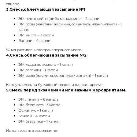
сливок.
3.Смесь,облегчающая засыпание №1
ЭМ петитгрейна (либо мандарина) – 2 капли
ЭМ розы (чампаки, жасмина, османтуса, иланг-иланга) – 1
капля
ЭМ мирта – 3 капли
Ванили – 4 капли
50 мл растительного транспортного масла.
4.Смесь,облегчающая засыпание №2
ЭМ кедра атласского – 1 капля
ЭМ лаванды – 1 капли
ЭМ розы (жасмина, османтуса, чампаки) – 1 капля
Капнуть смесь на бумажный платок и вдыхать аромат.
5.Смесь перед экзаменами или важным мероприятием.
ЭМ лиметта – 6 капель
ЭМ бергамота– 3 капли
Османтус – 1 капля
Бензой – 4 капли
ЭМ базилика – 1 капля
Использовать в аромалампе.