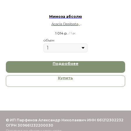
Мимоза абсолю
Acacia Dealbata,
1гр и 5гр, India
1 014
р.
/
1 pc
объем
Подробнее
Купить
© ИП Парфенов Александр Николаевич ИНН 661212302232
ОГРН 309661232200030
Политика конфиденциальности