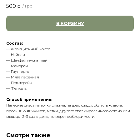
500
р.
/
1 pc
В КОРЗИНУ
Состав:
— Фракционный кокос
— Найоли
— Шалфей мускатный
— Майоран
— Гаултерия
— Мята перечная
— Петитгрейн
— Фенхель
Способ применения:
Нанесите смесь на точку спазма, на шею сзади, область живота,
проекцию яичников, матки, другого спазмированного органа или
мышцы, 2-3 раз в день, по мере необходимости.
Смотри также