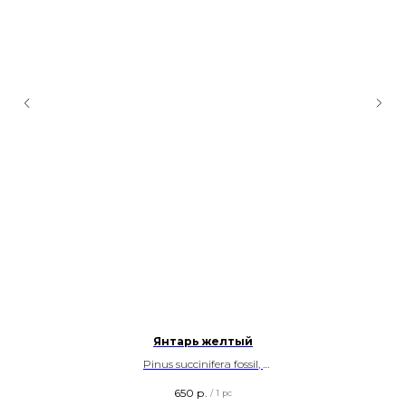
Янтарь желтый
Pinus succinifera fossil,
1 и 5 гр
650
р.
/
1 pc