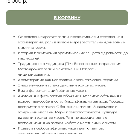
15 000
р.
В КОРЗИНУ
Определение ароматерапии, превентивная и естественная
ароматерапия, роль в живом мире (растительный, животный
мир и человек).
История применения ароматических веществ с древности до
наших дней.
Традиционная медицина (ТМ). Ее основные направления.
Место ароматерапии в системе ТМ. Вопросы
лицензирования.
Ароматерапия как направление холистической терапии.
Энергетический аспект действия эфирных масел.
Виды фальсификаций эфирных масел.
Анатомия и физиология обоняния. Развитие обоняния и
возрастные особенности. Классификация запахов. Процесс
восприятия запахов. Обоняние и память. Знакомство с
эфирными маслами. Меры предосторожности. Культура
вдыхания эфирных масел. Ранние, ассоциативные
воспоминания на запахи. Работа с негативным опытом.
Правила подбора эфирных масел для клиентов,
ассоциативный тест в ароматерапии.